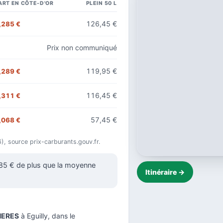
ART EN CÔTE-D'OR
PLEIN 50 L
126,45 €
,285 €
Prix non communiqué
119,95 €
,289 €
116,45 €
,311 €
57,45 €
,068 €
6), source prix-carburants.gouv.fr.
285 € de plus que la moyenne
Itinéraire →
HERES
à Eguilly, dans le