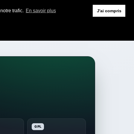
otre trafic.
En savoir plus
J'ai compris
GPL