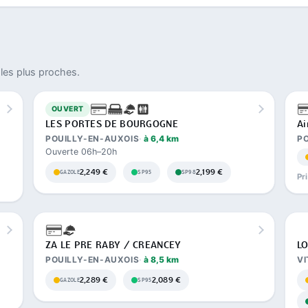
les plus proches.
OUVERT
LES PORTES DE BOURGOGNE
Ai
POUILLY-EN-AUXOIS
à 6,4 km
P
Ouverte 06h–20h
2,249 €
2,199 €
GAZOLE
SP95
SP98
Pr
ZA LE PRE RABY / CREANCEY
LO
POUILLY-EN-AUXOIS
à 8,5 km
V
2,289 €
2,089 €
GAZOLE
SP95