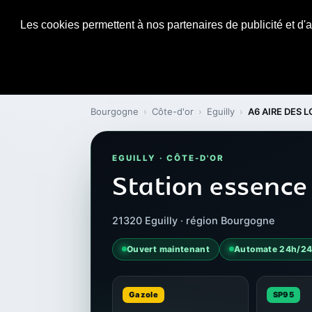
Les cookies permettent à nos partenaires de publicité et d'a
Bourgogne
›
Côte-d'or
›
Eguilly
›
A6 AIRE DES 
EGUILLY · CÔTE-D'OR
Station essence
21320 Eguilly · région Bourgogne
Ouvert maintenant
Automate 24h/2
Gazole
SP95