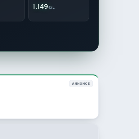
1,149
€/L
ANNONCE