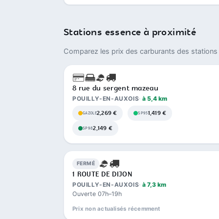
Stations essence à proximité
Comparez les prix des carburants des stations 
8 rue du sergent mazeau
POUILLY-EN-AUXOIS
à 5,4 km
2,269 €
1,419 €
GAZOLE
SP95
2,149 €
SP98
FERMÉ
1 ROUTE DE DIJON
POUILLY-EN-AUXOIS
à 7,3 km
Ouverte 07h–19h
Prix non actualisés récemment