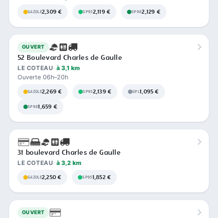
2,309 €
2,119 €
2,129 €
GAZOLE
SP95
SP98
OUVERT
52 Boulevard Charles de Gaulle
LE COTEAU
à 3,1 km
Ouverte 06h–20h
2,269 €
2,139 €
1,095 €
GAZOLE
SP95
GPL
1,659 €
SP98
31 boulevard Charles de Gaulle
LE COTEAU
à 3,2 km
2,250 €
1,852 €
GAZOLE
SP95
OUVERT