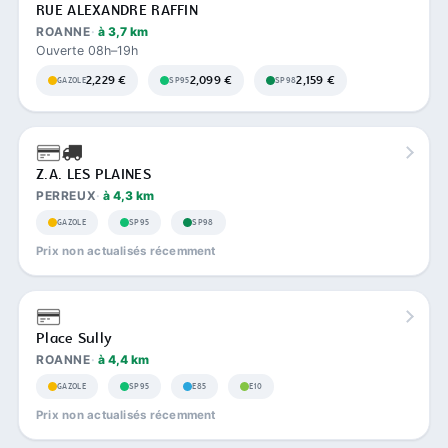
RUE ALEXANDRE RAFFIN
ROANNE
à 3,7 km
Ouverte 08h–19h
2,229 €
2,099 €
2,159 €
GAZOLE
SP95
SP98
Z.A. LES PLAINES
PERREUX
à 4,3 km
GAZOLE
SP95
SP98
Prix non actualisés récemment
Place Sully
ROANNE
à 4,4 km
GAZOLE
SP95
E85
E10
Prix non actualisés récemment