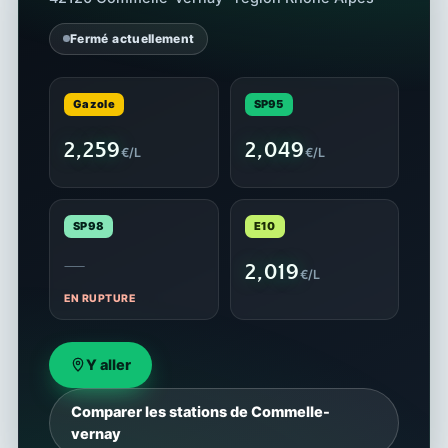
Fermé actuellement
Gazole
SP95
2,259
2,049
€/L
€/L
SP98
E10
—
2,019
€/L
EN RUPTURE
Y aller
Comparer les stations de Commelle-
vernay