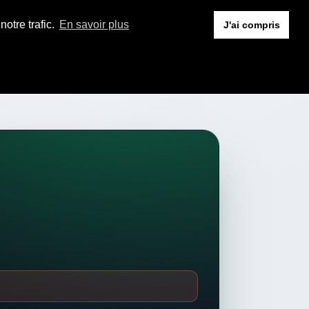
otre trafic.
En savoir plus
J'ai compris