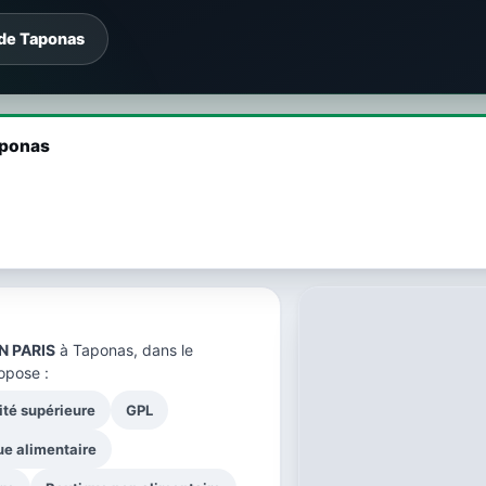
 de Taponas
aponas
N PARIS
à Taponas, dans le
opose :
ité supérieure
GPL
ue alimentaire