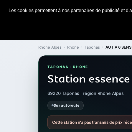
Les cookies permettent à nos partenaires de publicité et d'a
Rhône Alpes
›
Rhône
›
Taponas
›
AUT A 6 SENS
TAPONAS · RHÔNE
Station essence
69220 Taponas · région Rhône Alpes
Sur autoroute
Cette station n'a pas transmis de prix réce