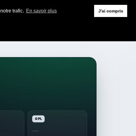
otre trafic.
En savoir plus
J'ai compris
GPL
—