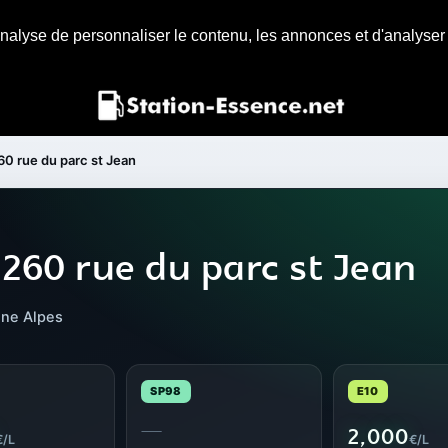
nalyse de personnaliser le contenu, les annonces et d'analyser n
60 rue du parc st Jean
 260 rue du parc st Jean
ône Alpes
SP98
E10
—
2,000
€/L
€/L