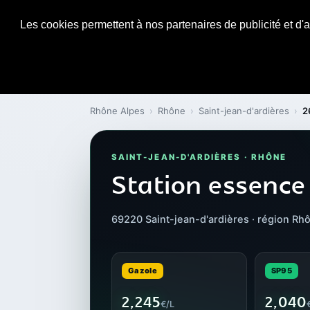
Les cookies permettent à nos partenaires de publicité et d'a
Rhône Alpes
›
Rhône
›
Saint-jean-d'ardières
›
2
SAINT-JEAN-D'ARDIÈRES · RHÔNE
Station essence
69220 Saint-jean-d'ardières · région Rh
Gazole
SP95
2,245
2,040
€/L