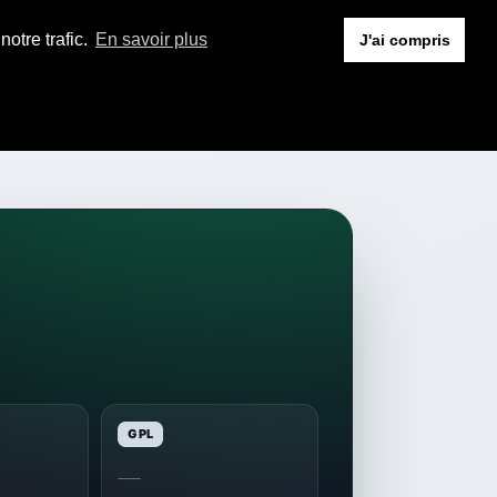
otre trafic.
En savoir plus
J'ai compris
GPL
—