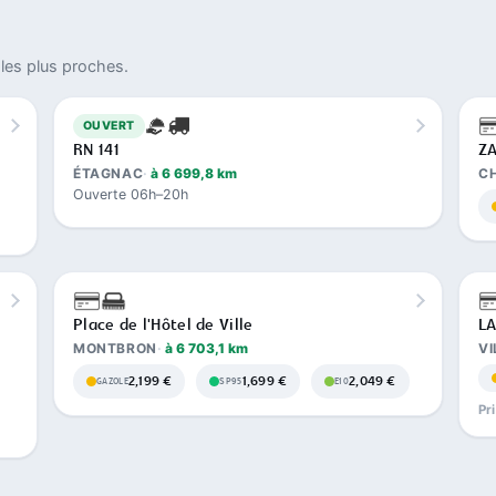
les plus proches.
OUVERT
RN 141
ZA
ÉTAGNAC
à 6 699,8 km
C
Ouverte 06h–20h
Place de l'Hôtel de Ville
LA
MONTBRON
à 6 703,1 km
VI
2,199 €
1,699 €
2,049 €
GAZOLE
SP95
E10
Pr