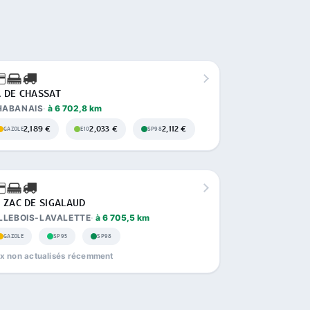
 DE CHASSAT
HABANAIS
à 6 702,8 km
2,189 €
2,033 €
2,112 €
GAZOLE
E10
SP98
 ZAC DE SIGALAUD
LLEBOIS-LAVALETTE
à 6 705,5 km
GAZOLE
SP95
SP98
ix non actualisés récemment