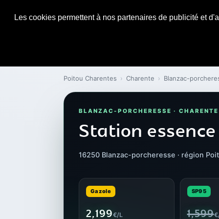
Les cookies permettent à nos partenaires de publicité et d'a
Poitou Charentes
›
Charente
›
Blanzac-porchere
BLANZAC-PORCHERESSE · CHARENTE
Station essenc
16250 Blanzac-porcheresse · région Poi
Gazole
SP95
2,199
1,599
€/L
€