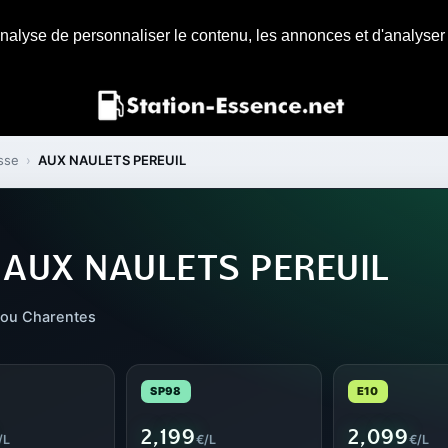
nalyse de personnaliser le contenu, les annonces et d'analyser n
sse
›
AUX NAULETS PEREUIL
e AUX NAULETS PEREUIL
tou Charentes
SP98
E10
2,199
2,099
/L
€/L
€/L