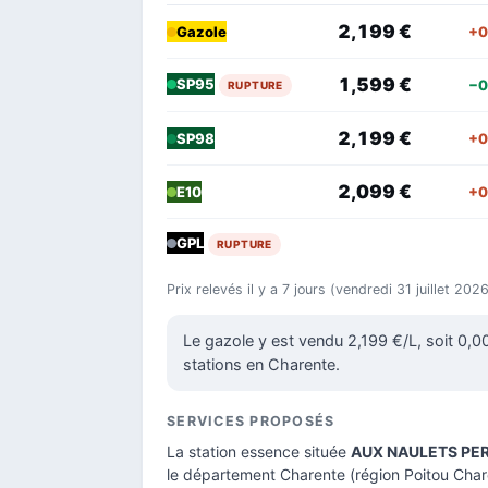
2,199 €
+0
Gazole
1,599 €
SP95
−0
RUPTURE
2,199 €
+0
SP98
2,099 €
+0
E10
GPL
RUPTURE
Prix relevés il y a 7 jours (vendredi 31 juillet 20
Le gazole y est vendu 2,199 €/L, soit 0,
stations en Charente.
SERVICES PROPOSÉS
La station essence située
AUX NAULETS PER
le
département Charente
(région Poitou Char