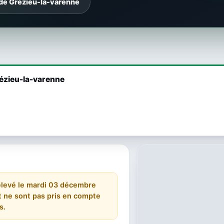
 de Grézieu-la-varenne
rézieu-la-varenne
 relevé le mardi 03 décembre
 et ne sont pas pris en compte
s.