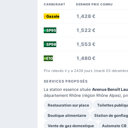
CARBURANT
DERNIER PRIX CONNU
1,428 €
Gazole
1,522 €
SP95
1,553 €
SP98
1,480 €
E10
Prix relevés il y a 2439 jours (mardi 03 décembr
SERVICES PROPOSÉS
La station essence située
Avenue Benoît La
département Rhône
(région Rhône Alpes), pr
Restauration sur place
Toilettes publiq
Boutique alimentaire
Station de gonfla
Vente de gaz domestique
Automate CB