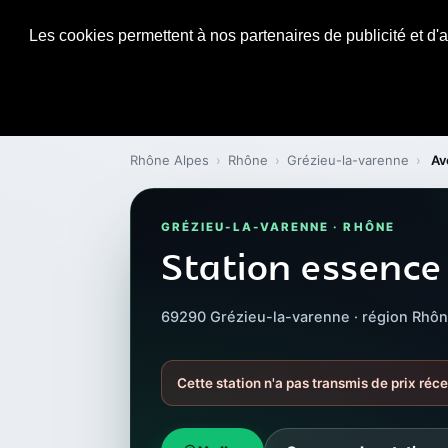
Les cookies permettent à nos partenaires de publicité et d'a
Rhône Alpes
›
Rhône
›
Grézieu-la-varenne
›
Av
GRÉZIEU-LA-VARENNE · RHÔNE
Station essence
69290 Grézieu-la-varenne · région Rhô
Cette station n'a pas transmis de prix réc