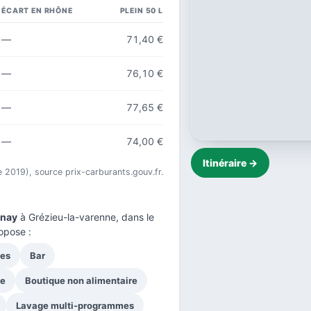
ÉCART EN RHÔNE
PLEIN 50 L
—
71,40 €
—
76,10 €
—
77,65 €
—
74,00 €
Itinéraire →
e 2019), source prix-carburants.gouv.fr.
unay
à Grézieu-la-varenne, dans le
opose :
ues
Bar
ge
Boutique non alimentaire
Lavage multi-programmes