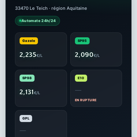
33470 Le Teich · région Aquitaine
Automate 24h/24
Gazole
SP95
2,235
2,090
€/L
€/L
SP98
E10
—
2,131
€/L
EN RUPTURE
GPL
—