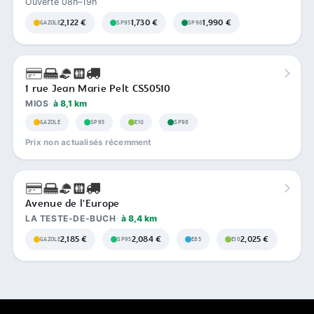
Ouverte 08h–19h
2,122 €
1,730 €
1,990 €
GAZOLE
SP95
SP98
1 rue Jean Marie Pelt CS50510
MIOS
à 8,1 km
GAZOLE
SP95
E10
SP98
Prix non actualisés récemment
Avenue de l'Europe
LA TESTE-DE-BUCH
à 8,4 km
2,185 €
2,084 €
2,025 €
GAZOLE
SP95
E85
E10