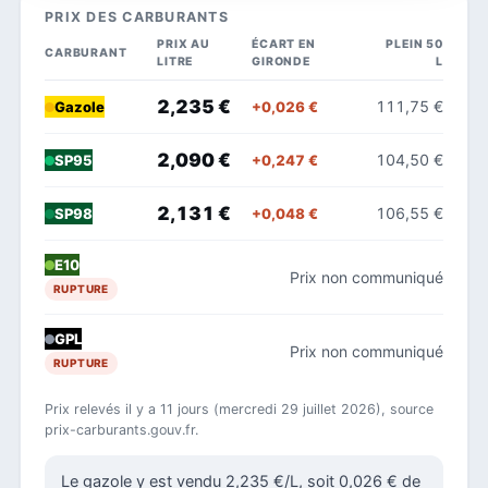
PRIX DES CARBURANTS
PRIX AU
ÉCART EN
PLEIN 50
CARBURANT
LITRE
GIRONDE
L
2,235 €
111,75 €
+0,026 €
Gazole
2,090 €
104,50 €
+0,247 €
SP95
2,131 €
106,55 €
+0,048 €
SP98
E10
Prix non communiqué
RUPTURE
GPL
Prix non communiqué
RUPTURE
Prix relevés il y a 11 jours (mercredi 29 juillet 2026), source
prix-carburants.gouv.fr.
Le gazole y est vendu 2,235 €/L, soit 0,026 € de