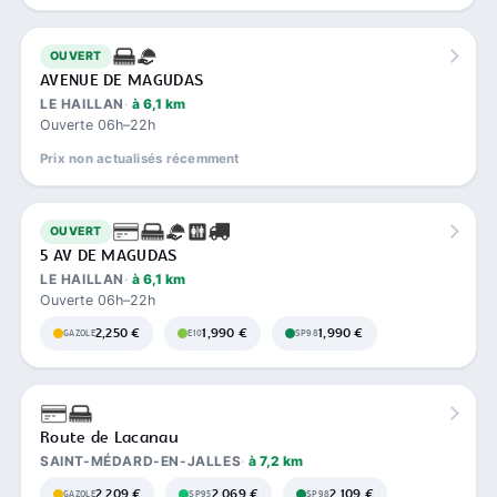
OUVERT
AVENUE DE MAGUDAS
LE HAILLAN
à 6,1 km
Ouverte 06h–22h
Prix non actualisés récemment
OUVERT
5 AV DE MAGUDAS
LE HAILLAN
à 6,1 km
Ouverte 06h–22h
2,250 €
1,990 €
1,990 €
GAZOLE
E10
SP98
Route de Lacanau
SAINT-MÉDARD-EN-JALLES
à 7,2 km
2,209 €
2,069 €
2,109 €
GAZOLE
SP95
SP98