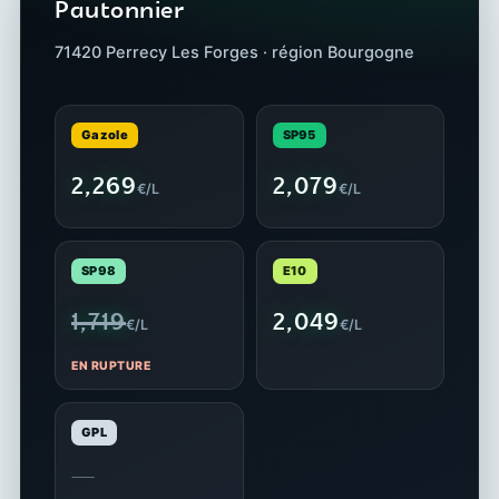
Pautonnier
71420 Perrecy Les Forges · région Bourgogne
Gazole
SP95
2,269
2,079
€/L
€/L
SP98
E10
1,719
2,049
€/L
€/L
EN RUPTURE
GPL
—