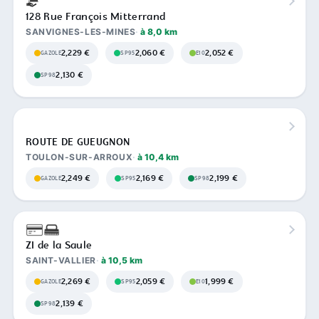
128 Rue François Mitterrand
SANVIGNES-LES-MINES
à 8,0 km
2,229 €
2,060 €
2,052 €
GAZOLE
SP95
E10
2,130 €
SP98
ROUTE DE GUEUGNON
TOULON-SUR-ARROUX
à 10,4 km
2,249 €
2,169 €
2,199 €
GAZOLE
SP95
SP98
ZI de la Saule
SAINT-VALLIER
à 10,5 km
2,269 €
2,059 €
1,999 €
GAZOLE
SP95
E10
2,139 €
SP98