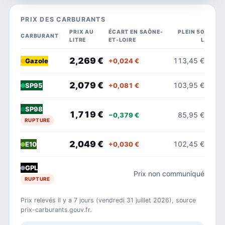
PRIX DES CARBURANTS
PRIX AU
ÉCART EN SAÔNE-
PLEIN 50
CARBURANT
LITRE
ET-LOIRE
L
2,269 €
113,45 €
+0,024 €
Gazole
2,079 €
103,95 €
+0,081 €
SP95
SP98
1,719 €
85,95 €
−0,379 €
RUPTURE
2,049 €
102,45 €
+0,030 €
E10
GPL
Prix non communiqué
RUPTURE
Prix relevés il y a 7 jours (vendredi 31 juillet 2026), source
prix-carburants.gouv.fr.