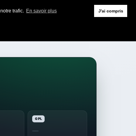
otre trafic.
En savoir plus
J'ai compris
GPL
—