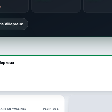
E
de Villepreux
llepreux
CART EN YVELINES
PLEIN 50 L