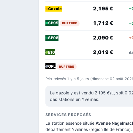
2,195 €
−
Gazole
1,712 €
SP95
−
RUPTURE
2,090 €
+
SP98
2,019 €
d
E10
GPL
RUPTURE
Prix relevés il y a 5 jours (dimanche 02 août 202
Le gazole y est vendu 2,195 €/L, soit 0,
des stations en Yvelines.
SERVICES PROPOSÉS
La station essence située
Avenue Nagelmack
département Yvelines
(région Ile de France),