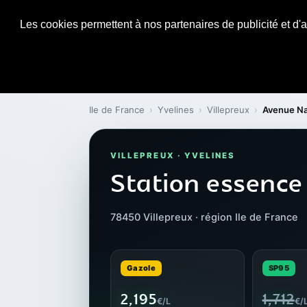
Les cookies permettent à nos partenaires de publicité et d'a
Ile de France
›
Yvelines
›
Villepreux
›
Avenue Na
VILLEPREUX · YVELINES
Station essenc
78450 Villepreux · région Ile de France
Gazole
SP95
2,195
1,712
€/L
€/