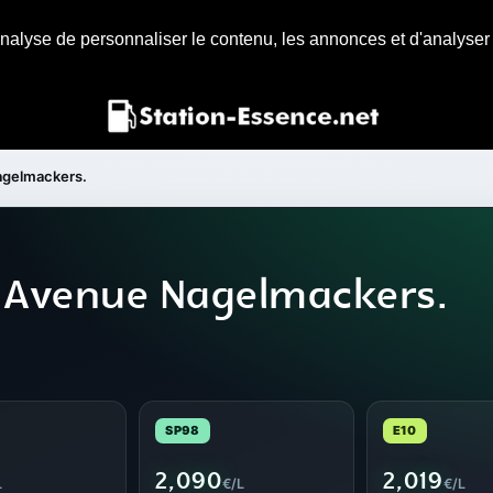
nalyse de personnaliser le contenu, les annonces et d'analyser n
gelmackers.
e Avenue Nagelmackers.
SP98
E10
2,090
2,019
L
€/L
€/L