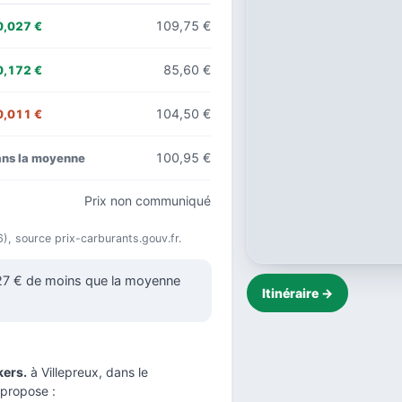
109,75 €
0,027 €
85,60 €
0,172 €
104,50 €
0,011 €
100,95 €
ans la moyenne
Prix non communiqué
6), source prix-carburants.gouv.fr.
027 € de moins que la moyenne
Itinéraire →
ers.
à Villepreux, dans le
 propose :