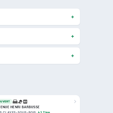
OUVERT
VENUE HENRI BARBUSSE
S CLAYES-SOUS-BOIS
à 1,7 km