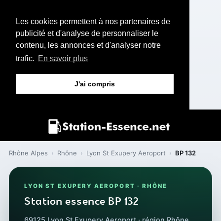
Les cookies permettent à nos partenaires de
publicité et d'analyse de personnaliser le
contenu, les annonces et d'analyser notre
trafic.
En savoir plus
J'ai compris
Rhône Alpes
›
Rhône
›
Lyon St Exupery Aeroport
›
BP 132
LYON ST EXUPERY AEROPORT · RHÔNE
Station essence BP 132
69125 Lyon St Exupery Aeroport · région Rhône