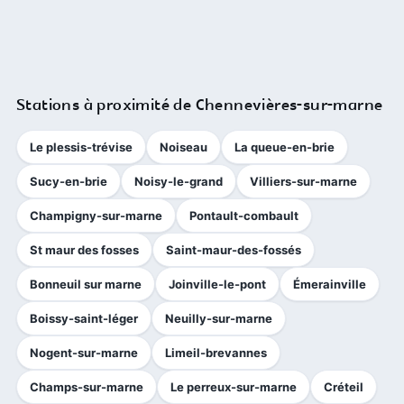
Stations à proximité de Chennevières-sur-marne
Le plessis-trévise
Noiseau
La queue-en-brie
Sucy-en-brie
Noisy-le-grand
Villiers-sur-marne
Champigny-sur-marne
Pontault-combault
St maur des fosses
Saint-maur-des-fossés
Bonneuil sur marne
Joinville-le-pont
Émerainville
Boissy-saint-léger
Neuilly-sur-marne
Nogent-sur-marne
Limeil-brevannes
Champs-sur-marne
Le perreux-sur-marne
Créteil