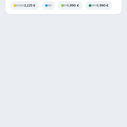
2,225 €
1,990 €
1,990 €
GAZOLE
E85
E10
SP98