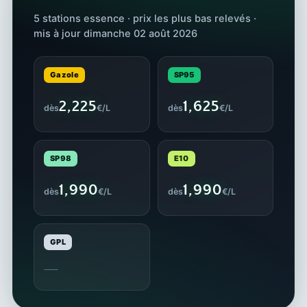
5 stations essence · prix les plus bas relevés ·
mis à jour dimanche 02 août 2026
Gazole
SP95
2,225
1,625
dès
€/L
dès
€/L
SP98
E10
1,990
1,990
dès
€/L
dès
€/L
GPL
—