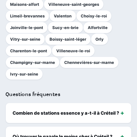
Maisons-alfort
Villeneuve-saint-georges
Limeil-brevannes
Valenton
Choisy-le-roi
Joinville-le-pont
Sucy-en-brie
Alfortville
Vitry-sur-seine
Boissy-saint-léger
Orly
Charenton-le-pont
Villeneuve-le-roi
Champigny-sur-marne
Chennevières-sur-marne
Ivry-sur-seine
Questions fréquentes
Combien de stations essence y a-t-il à Créteil ?
Où trouver le gazole le moins cher à Créteil ?