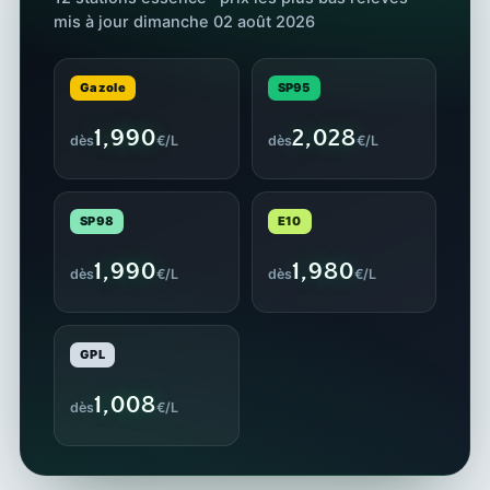
mis à jour dimanche 02 août 2026
Gazole
SP95
1,990
2,028
dès
€/L
dès
€/L
SP98
E10
1,990
1,980
dès
€/L
dès
€/L
GPL
1,008
dès
€/L