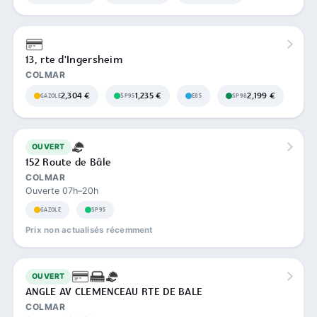
13, rte d'Ingersheim
COLMAR
2,304 €
1,235 €
2,199 €
GAZOLE
SP95
E85
SP98
OUVERT
152 Route de Bâle
COLMAR
Ouverte 07h–20h
GAZOLE
SP95
Prix non actualisés récemment
OUVERT
ANGLE AV CLEMENCEAU RTE DE BALE
COLMAR