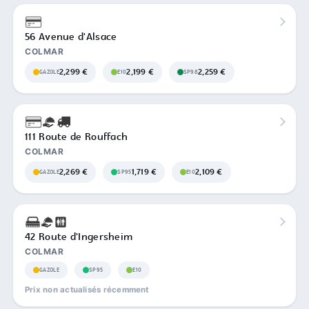
56 Avenue d'Alsace
COLMAR
2,299 €
2,199 €
2,259 €
GAZOLE
E10
SP98
111 Route de Rouffach
COLMAR
2,269 €
1,719 €
2,109 €
GAZOLE
SP95
E10
42 Route d'Ingersheim
COLMAR
GAZOLE
SP95
E10
Prix non actualisés récemment