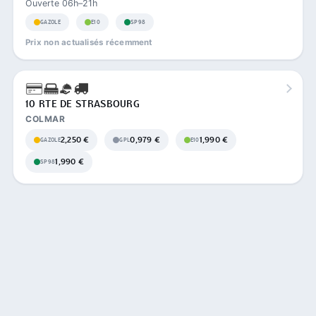
Ouverte 06h–21h
GAZOLE
E10
SP98
Prix non actualisés récemment
10 RTE DE STRASBOURG
COLMAR
2,250 €
0,979 €
1,990 €
GAZOLE
GPL
E10
1,990 €
SP98