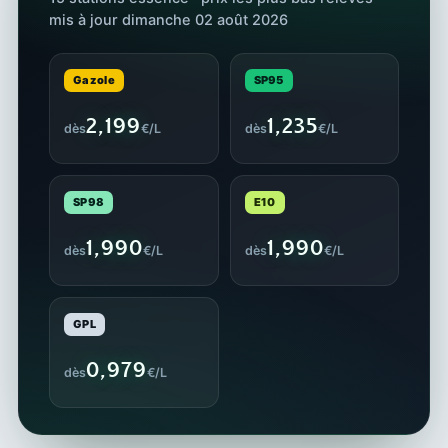
mis à jour dimanche 02 août 2026
Gazole
SP95
2,199
1,235
dès
€/L
dès
€/L
SP98
E10
1,990
1,990
dès
€/L
dès
€/L
GPL
0,979
dès
€/L