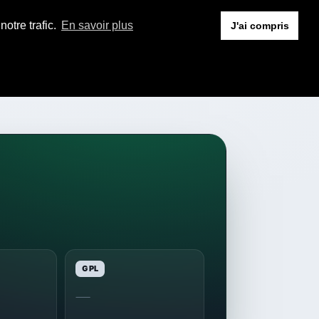
otre trafic.
En savoir plus
J'ai compris
GPL
—