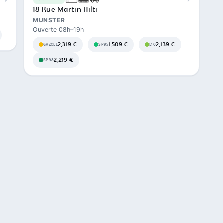
18 Rue Martin Hilti
MUNSTER
Ouverte 08h–19h
2,319 €
1,509 €
2,139 €
GAZOLE
SP95
E10
2,219 €
SP98