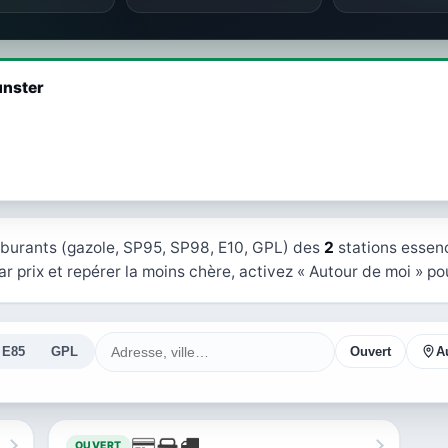
unster
rburants (gazole, SP95, SP98, E10, GPL) des
2
stations essen
r prix et repérer la moins chère, activez « Autour de moi » pou
E85
GPL
Ouvert
A
OUVERT