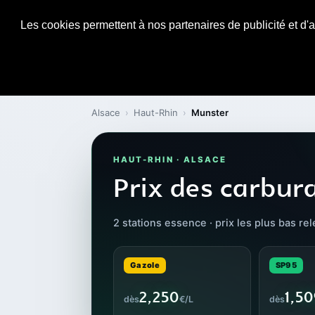
Les cookies permettent à nos partenaires de publicité et d'a
Alsace
›
Haut-Rhin
›
Munster
HAUT-RHIN · ALSACE
Prix des carbur
2 stations essence · prix les plus bas re
Gazole
SP95
2,250
1,5
dès
€/L
dès