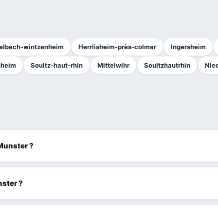
elbach-wintzenheim
Herrlisheim-près-colmar
Ingersheim
nheim
Soultz-haut-rhin
Mittelwihr
Soultzhautrhin
Nie
 Munster ?
nster ?