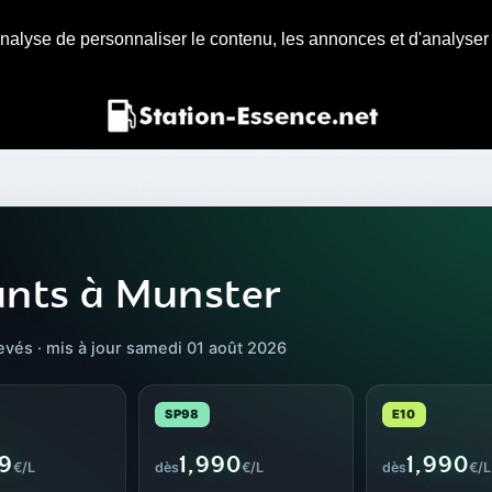
nalyse de personnaliser le contenu, les annonces et d'analyser n
ants à Munster
levés · mis à jour samedi 01 août 2026
SP98
E10
09
1,990
1,990
€/L
dès
€/L
dès
€/L