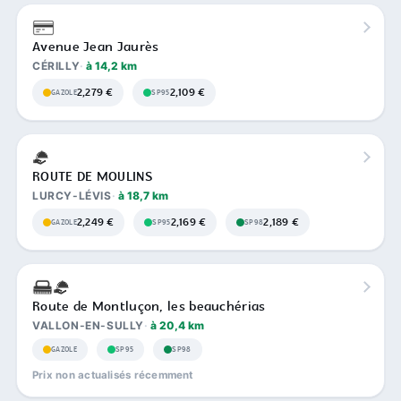
Avenue Jean Jaurès
CÉRILLY
à 14,2 km
2,279 €
2,109 €
GAZOLE
SP95
ROUTE DE MOULINS
LURCY-LÉVIS
à 18,7 km
2,249 €
2,169 €
2,189 €
GAZOLE
SP95
SP98
Route de Montluçon, les beauchérias
VALLON-EN-SULLY
à 20,4 km
GAZOLE
SP95
SP98
Prix non actualisés récemment