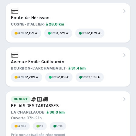
Route de Hérisson
COSNE-D'ALLIER
à 28,0 km
2,159 €
1,729 €
2,079 €
GAZOLE
SP95
SP98
Avenue Emile Guillaumin
BOURBON-L'ARCHAMBAULT
à 31,4 km
2,289 €
2,119 €
2,159 €
GAZOLE
SP95
SP98
OUVERT
RELAIS DES TARTASSES
LA CHAPELAUDE
à 36,0 km
Ouverte 07h–21h
GAZOLE
E10
SP98
Prix non actualisés récemment