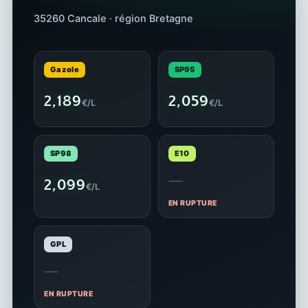
35260 Cancale · région Bretagne
Gazole
SP95
2,189
2,059
€/L
€/L
SP98
E10
—
2,099
€/L
EN RUPTURE
GPL
—
EN RUPTURE