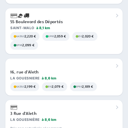
55 Boulevard des Déportés
SAINT-MALO
à 8,1 km
2,220 €
2,059 €
2,020 €
GAZOLE
SP95
E10
2,099 €
SP98
16, rue d'Aleth
LA GOUESNIERE
à 8,6 km
2,199 €
2,079 €
2,189 €
GAZOLE
E10
SP98
3 Rue d'Aleth
LA GOUESNIÈRE
à 8,6 km