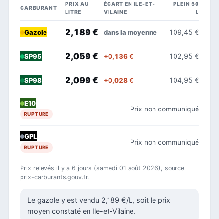
PRIX AU
ÉCART EN ILE-ET-
PLEIN 50
CARBURANT
LITRE
VILAINE
L
2,189 €
109,45 €
dans la moyenne
Gazole
2,059 €
102,95 €
+0,136 €
SP95
2,099 €
104,95 €
+0,028 €
SP98
E10
Prix non communiqué
RUPTURE
GPL
Prix non communiqué
RUPTURE
Prix relevés il y a 6 jours (samedi 01 août 2026), source
prix-carburants.gouv.fr.
Le gazole y est vendu 2,189 €/L, soit le prix
moyen constaté en Ile-et-Vilaine.