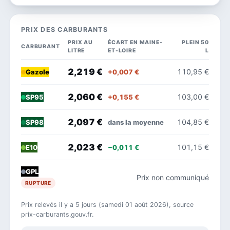
PRIX DES CARBURANTS
PRIX AU
ÉCART EN MAINE-
PLEIN 50
CARBURANT
LITRE
ET-LOIRE
L
2,219 €
110,95 €
+0,007 €
Gazole
2,060 €
103,00 €
+0,155 €
SP95
2,097 €
104,85 €
dans la moyenne
SP98
2,023 €
101,15 €
−0,011 €
E10
GPL
Prix non communiqué
RUPTURE
Prix relevés il y a 5 jours (samedi 01 août 2026), source
prix-carburants.gouv.fr.