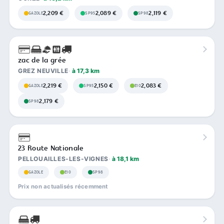
2,209 €
2,089 €
2,119 €
GAZOLE
SP95
SP98
zac de la grée
GREZ NEUVILLE
à 17,3 km
2,219 €
2,150 €
2,083 €
GAZOLE
SP95
E10
2,179 €
SP98
23 Route Nationale
PELLOUAILLES-LES-VIGNES
à 18,1 km
GAZOLE
E10
SP98
Prix non actualisés récemment