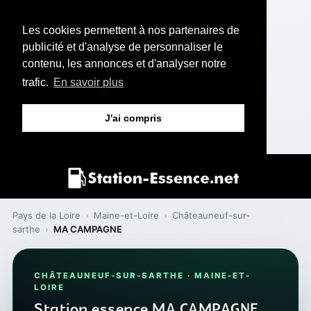
Les cookies permettent à nos partenaires de
publicité et d'analyse de personnaliser le
contenu, les annonces et d'analyser notre
trafic.
En savoir plus
J'ai compris
Pays de la Loire
›
Maine-et-Loire
›
Châteauneuf-sur-
sarthe
›
MA CAMPAGNE
CHÂTEAUNEUF-SUR-SARTHE · MAINE-ET-
LOIRE
Station essence MA CAMPAGNE