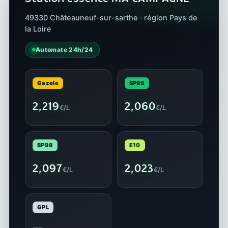
49330 Châteauneuf-sur-sarthe · région Pays de
la Loire
Automate 24h/24
Gazole
SP95
2,219
2,060
€/L
€/L
SP98
E10
2,097
2,023
€/L
€/L
GPL
—