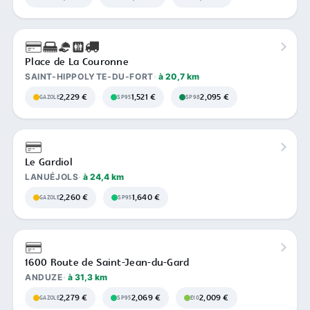
Place de La Couronne
SAINT-HIPPOLYTE-DU-FORT
à 20,7 km
2,229 €
1,521 €
2,095 €
GAZOLE
SP95
SP98
Le Gardiol
LANUÉJOLS
à 24,4 km
2,260 €
1,640 €
GAZOLE
SP95
1600 Route de Saint-Jean-du-Gard
ANDUZE
à 31,3 km
2,279 €
2,069 €
2,009 €
GAZOLE
SP95
E10