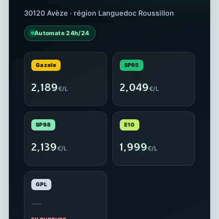
30120 Avèze · région Languedoc Roussillon
Automate 24h/24
Gazole
SP95
2,189
2,049
€/L
€/L
SP98
E10
2,139
1,999
€/L
€/L
GPL
—