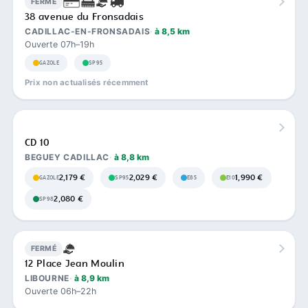
FERMÉ
38 avenue du Fronsadais
CADILLAC-EN-FRONSADAIS
à 8,5 km
Ouverte 07h–19h
GAZOLE
SP95
Prix non actualisés récemment
CD 10
BEGUEY CADILLAC
à 8,8 km
2,179 €
2,029 €
1,990 €
GAZOLE
SP95
E85
E10
2,080 €
SP98
FERMÉ
12 Place Jean Moulin
LIBOURNE
à 8,9 km
Ouverte 06h–22h