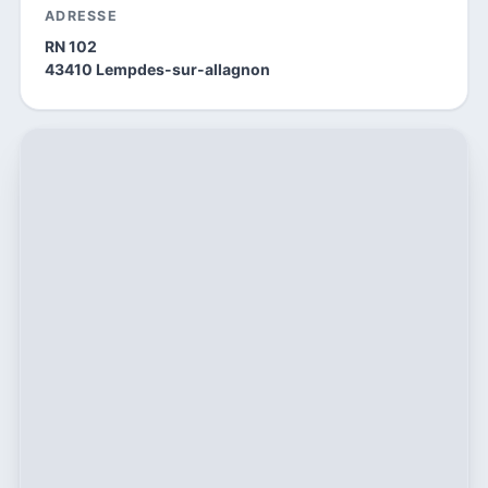
ADRESSE
RN 102
43410 Lempdes-sur-allagnon