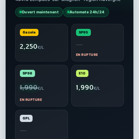
Ouvert maintenant
Automate 24h/24
Gazole
SP95
—
2,250
€/L
EN RUPTURE
SP98
E10
1,990
1,990
€/L
€/L
EN RUPTURE
GPL
—