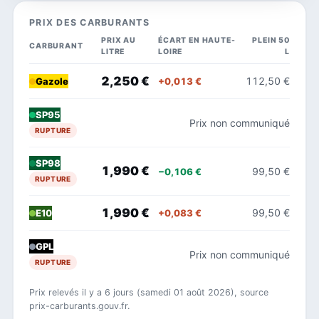
PRIX DES CARBURANTS
PRIX AU
ÉCART EN HAUTE-
PLEIN 50
CARBURANT
LITRE
LOIRE
L
2,250 €
112,50 €
+0,013 €
Gazole
SP95
Prix non communiqué
RUPTURE
SP98
1,990 €
99,50 €
−0,106 €
RUPTURE
1,990 €
99,50 €
+0,083 €
E10
GPL
Prix non communiqué
RUPTURE
Prix relevés il y a 6 jours (samedi 01 août 2026), source
prix-carburants.gouv.fr.