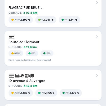
FLAGEAC RUE BRUEIL
COHADE
à 10,8 km
2,299 €
2,046 €
2,141 €
GAZOLE
E10
SP98
Route de Clermont
BRIOUDE
à 11,6 km
GAZOLE
SP95
SP98
Prix non actualisés récemment
10 avenue d Auvergne
BRIOUDE
à 12,8 km
2,286 €
2,166 €
2,196 €
GAZOLE
SP95
SP98