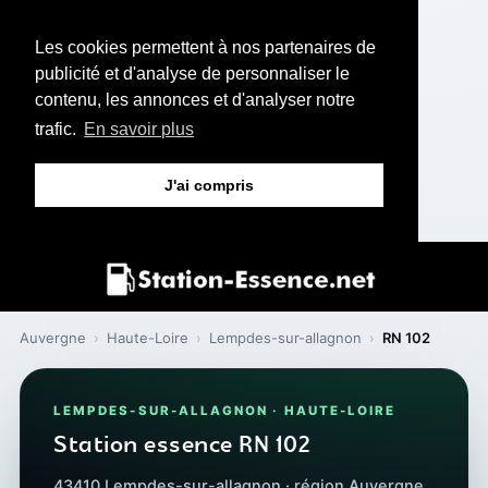
Les cookies permettent à nos partenaires de
publicité et d'analyse de personnaliser le
contenu, les annonces et d'analyser notre
trafic.
En savoir plus
J'ai compris
Auvergne
›
Haute-Loire
›
Lempdes-sur-allagnon
›
RN 102
LEMPDES-SUR-ALLAGNON · HAUTE-LOIRE
Station essence RN 102
43410 Lempdes-sur-allagnon · région Auvergne