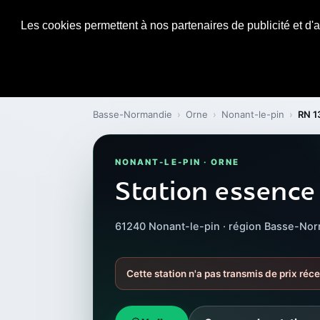
Les cookies permettent à nos partenaires de publicité et d'a
Basse-Normandie
›
Orne
›
Nonant-le-pin
›
RN 1
NONANT-LE-PIN · ORNE
Station essence
61240 Nonant-le-pin · région Basse-No
Cette station n'a pas transmis de prix réc