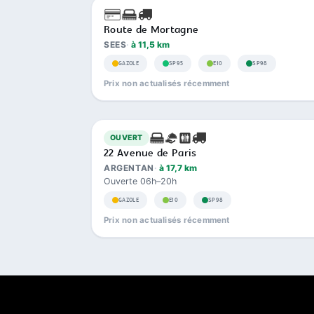
Route de Mortagne
SEES
à 11,5 km
GAZOLE
SP95
E10
SP98
Prix non actualisés récemment
OUVERT
22 Avenue de Paris
ARGENTAN
à 17,7 km
Ouverte 06h–20h
GAZOLE
E10
SP98
Prix non actualisés récemment