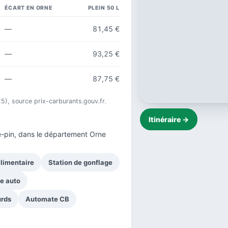
ÉCART EN ORNE
PLEIN 50 L
—
81,45 €
—
93,25 €
—
87,75 €
25), source prix-carburants.gouv.fr.
Itinéraire →
-pin, dans le
département Orne
limentaire
Station de gonflage
ce auto
urds
Automate CB