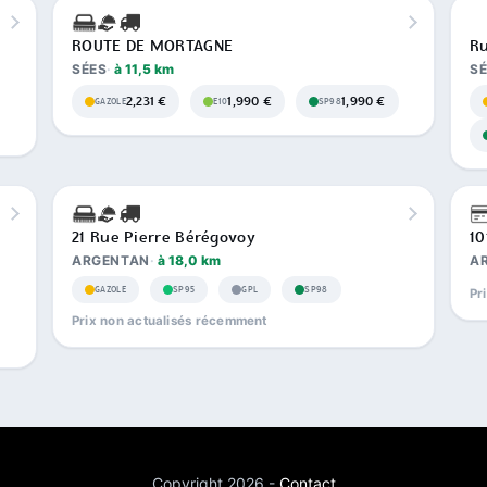
ROUTE DE MORTAGNE
Ru
SÉES
à 11,5 km
S
2,231 €
1,990 €
1,990 €
GAZOLE
E10
SP98
21 Rue Pierre Bérégovoy
10
ARGENTAN
à 18,0 km
A
GAZOLE
SP95
GPL
SP98
Pr
Prix non actualisés récemment
Copyright 2026 -
Contact