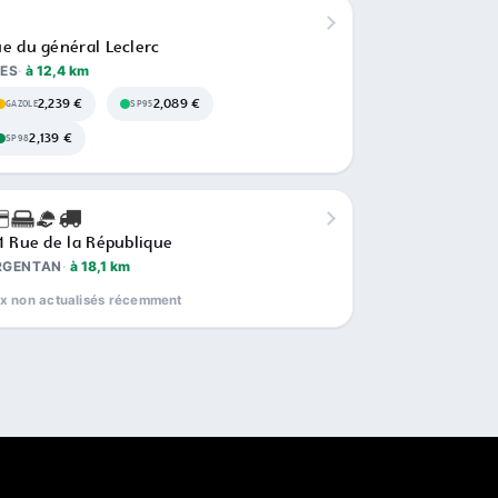
e du général Leclerc
ÉES
à 12,4 km
2,239 €
2,089 €
GAZOLE
SP95
2,139 €
SP98
1 Rue de la République
RGENTAN
à 18,1 km
ix non actualisés récemment