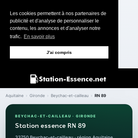
Les cookies permettent à nos partenaires de
publicité et d'analyse de personnaliser le
contenu, les annonces et d'analyser notre
trafic.
En savoir plus
J'ai compris
Aquitaine
›
Gironde
›
Beychac-et-cailleau
›
RN 89
BEYCHAC-ET-CAILLEAU · GIRONDE
Station essence RN 89
33750 Beychac-et-cailleau · région Aquitaine