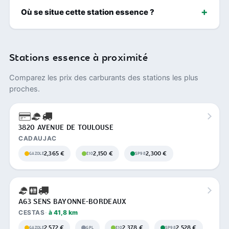
Où se situe cette station essence ?
Stations essence à proximité
Comparez les prix des carburants des stations les plus
proches.
3820 AVENUE DE TOULOUSE
CADAUJAC
2,365 €
2,150 €
2,300 €
GAZOLE
E10
SP98
A63 SENS BAYONNE-BORDEAUX
CESTAS
à 41,8 km
2,572 €
2,378 €
2,528 €
GAZOLE
GPL
E10
SP98