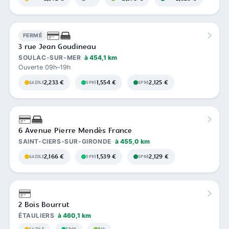
FERMÉ
3 rue Jean Goudineau
SOULAC-SUR-MER
à 454,1 km
Ouverte 09h–19h
2,233 €
1,554 €
2,125 €
GAZOLE
SP95
SP98
6 Avenue Pierre Mendès France
SAINT-CIERS-SUR-GIRONDE
à 455,0 km
2,166 €
1,539 €
2,129 €
GAZOLE
SP95
SP98
2 Bois Bourrut
ÉTAULIERS
à 460,1 km