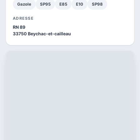
Gazole
SP95
E85
E10
SP98
ADRESSE
RN 89
33750 Beychac-et-cailleau