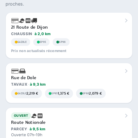
proches.
21 Route de Dijon
CHAUSSIN
à 2,0 km
GAZOLE
SP95
SP98
Prix non actualisés récemment
Rue de Dole
TAVAUX
à 9,3 km
2,219 €
1,375 €
2,079 €
GAZOLE
SP95
SP98
OUVERT
Route Nationale
PARCEY
à 9,5 km
Ouverte 07h–19h