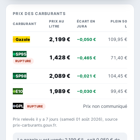
PRIX DES CARBURANTS
PRIX AU
ÉCART EN
PLEIN 50
CARBURANT
LITRE
JURA
L
2,199 €
109,95 €
−0,050 €
Gazole
SP95
1,428 €
71,40 €
−0,465 €
RUPTURE
2,089 €
104,45 €
−0,021 €
SP98
1,989 €
99,45 €
−0,030 €
E10
Prix non communiqué
GPL
RUPTURE
Prix relevés il y a 7 jours (samedi 01 août 2026), source
prix-carburants.gouv.fr.
Le gazole y est vendu 2,199 €/L, soit 0,050 € de