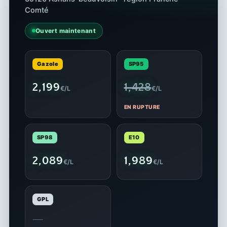
Comté
Ouvert maintenant
Gazole
SP95
2,199
1,428
€/L
€/L
EN RUPTURE
SP98
E10
2,089
1,989
€/L
€/L
GPL
—