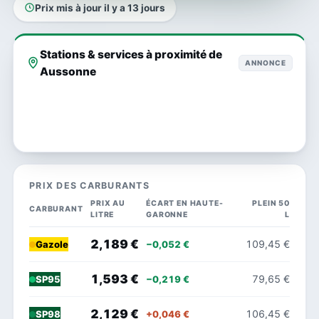
Prix mis à jour il y a 13 jours
Stations & services à proximité de
ANNONCE
Aussonne
PRIX DES CARBURANTS
PRIX AU
ÉCART EN HAUTE-
PLEIN 50
CARBURANT
LITRE
GARONNE
L
2,189 €
109,45 €
−0,052 €
Gazole
1,593 €
79,65 €
−0,219 €
SP95
2,129 €
106,45 €
+0,046 €
SP98