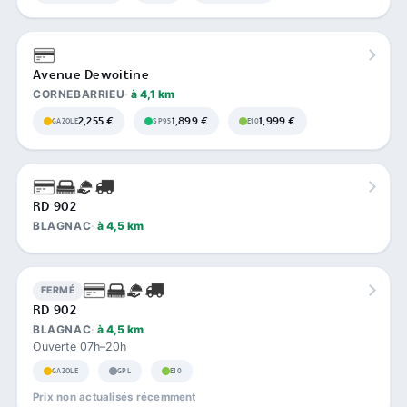
Avenue Dewoitine
CORNEBARRIEU
à 4,1 km
2,255 €
1,899 €
1,999 €
GAZOLE
SP95
E10
RD 902
BLAGNAC
à 4,5 km
FERMÉ
RD 902
BLAGNAC
à 4,5 km
Ouverte 07h–20h
GAZOLE
GPL
E10
Prix non actualisés récemment