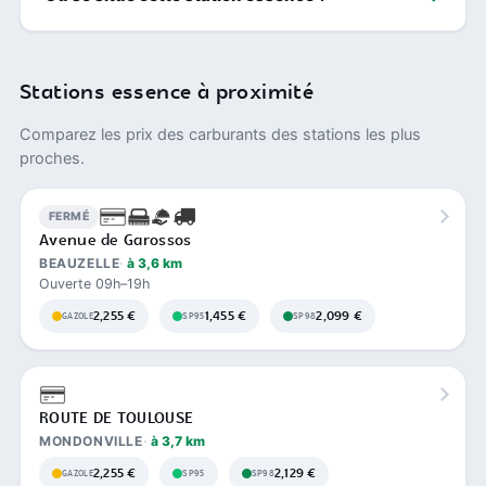
Stations essence à proximité
Comparez les prix des carburants des stations les plus
proches.
FERMÉ
Avenue de Garossos
BEAUZELLE
à 3,6 km
Ouverte 09h–19h
2,255 €
1,455 €
2,099 €
GAZOLE
SP95
SP98
ROUTE DE TOULOUSE
MONDONVILLE
à 3,7 km
2,255 €
2,129 €
GAZOLE
SP95
SP98