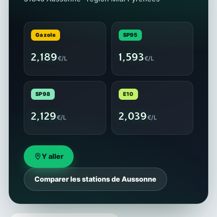
Gazole
SP95
2,189
1,593
€/L
€/L
SP98
E10
2,129
2,039
€/L
€/L
Y aller
Comparer les stations de Aussonne