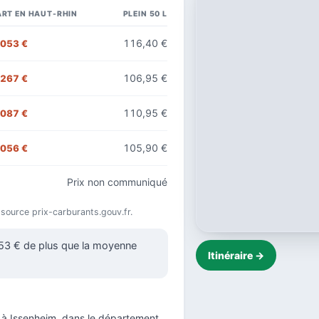
RT EN HAUT-RHIN
PLEIN 50 L
116,40 €
,053 €
106,95 €
,267 €
110,95 €
,087 €
105,90 €
,056 €
Prix non communiqué
 source prix-carburants.gouv.fr.
053 € de plus que la moyenne
Itinéraire →
à Issenheim, dans le
département