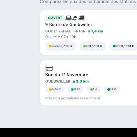
Comparez les prix des carburants des stations 
OUVERT
9 Route de Guebwiller
SOULTZ-HAUT-RHIN
à 1,4 km
Ouverte 07h–19h
2,250 €
1,990 €
1,990 €
GAZOLE
E10
SP98
Rue du 17 Novembre
GUEBWILLER
à 3,0 km
GAZOLE
SP95
E10
SP98
Prix non actualisés récemment