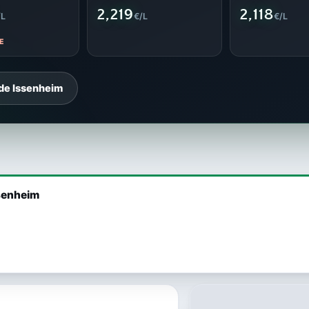
2,219
2,118
/L
€/L
€/L
E
 de Issenheim
ssenheim