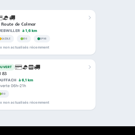
 Route de Colmar
UEBWILLER
à 1,6 km
GAZOLE
E10
SP98
ix non actualisés récemment
OUVERT
 83
OUFFACH
à 6,1 km
verte 06h–21h
E10
ix non actualisés récemment