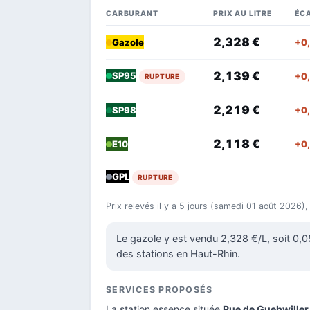
CARBURANT
PRIX AU LITRE
ÉCA
2,328 €
+0
Gazole
2,139 €
SP95
+0
RUPTURE
2,219 €
+0
SP98
2,118 €
+0
E10
GPL
RUPTURE
Prix relevés il y a 5 jours (samedi 01 août 2026),
Le gazole y est vendu 2,328 €/L, soit 0,
des stations en Haut-Rhin.
SERVICES PROPOSÉS
La station essence située
Rue de Guebwiller