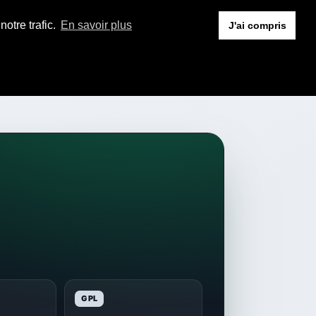
otre trafic.
En savoir plus
J'ai compris
GPL