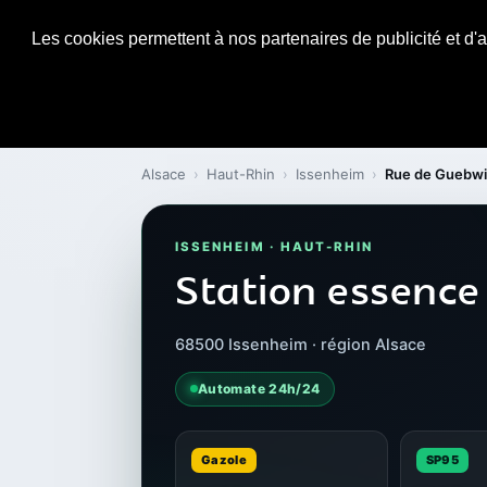
Les cookies permettent à nos partenaires de publicité et d'a
Alsace
›
Haut-Rhin
›
Issenheim
›
Rue de Guebwil
ISSENHEIM · HAUT-RHIN
Station essence
68500 Issenheim · région Alsace
Automate 24h/24
Gazole
SP95