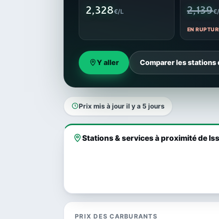
2,328
2,139
€/L
€
EN RUPTUR
Y aller
Comparer les stations
Prix mis à jour il y a 5 jours
Stations & services à proximité de I
PRIX DES CARBURANTS