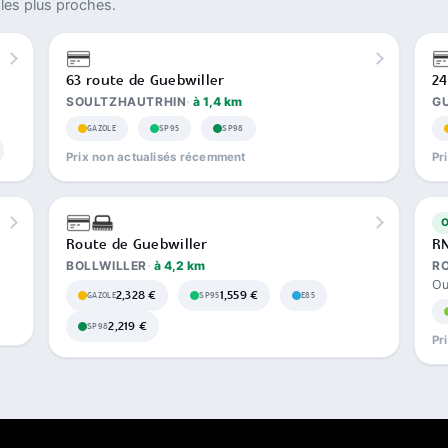
les plus proches.
63 route de Guebwiller
24
SOULTZHAUTRHIN
à 1,4 km
G
GAZOLE
SP95
SP98
Prix non actualisés récemment
Pr
Route de Guebwiller
RN
BOLLWILLER
à 4,2 km
R
Ou
2,328 €
1,559 €
GAZOLE
SP95
E85
2,219 €
SP98
Pr