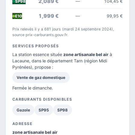
2,089 €
—
104,45 €
SP98
1,999 €
—
99,95 €
E10
Prix relevés il y a 681 jours (mardi 24 septembre 2024),
source prix-carburants.gouv.fr.
SERVICES PROPOSÉS
La station essence située
zone artisanale bel air
à
Lacaune, dans le
département Tarn
(région Midi
Pyrénées), propose :
Vente de gaz domestique
Fermée le dimanche.
CARBURANTS DISPONIBLES
Gazole
SP95
SP98
ADRESSE
zone artisanale bel air