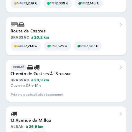
2,239 €
2,089 €
2,148 €
GAZOLE
SP95
SP98
Route de Castres
BRASSAC
à 20,2 km
2,260 €
1,529 €
2,149 €
GAZOLE
SP95
SP98
FERMÉ
Chemin de Castres Ã Brassac
BRASSAC
à 20,9 km
Ouverte 08h–19h
Prix non actualisés récemment
13 Avenue de Millau
ALBAN
à 26,9 km