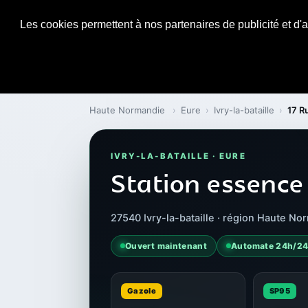
Les cookies permettent à nos partenaires de publicité et d'a
Haute Normandie
›
Eure
›
Ivry-la-bataille
›
17 R
IVRY-LA-BATAILLE · EURE
Station essence 
27540 Ivry-la-bataille · région Haute No
Ouvert maintenant
Automate 24h/2
Gazole
SP95