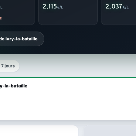
2,115
2,037
/L
€/L
€/L
E
e Ivry-la-bataille
a 7 jours
y-la-bataille