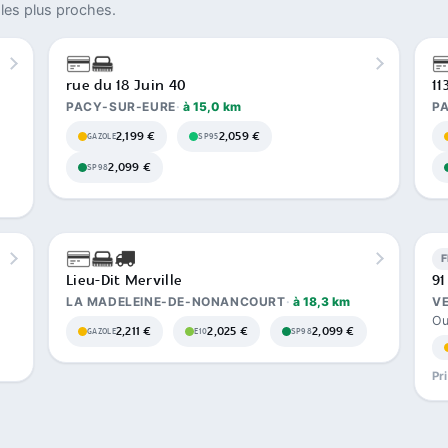
les plus proches.
rue du 18 Juin 40
11
PACY-SUR-EURE
à 15,0 km
P
2,199 €
2,059 €
GAZOLE
SP95
2,099 €
SP98
Lieu-Dit Merville
91
LA MADELEINE-DE-NONANCOURT
à 18,3 km
V
Ou
2,211 €
2,025 €
2,099 €
GAZOLE
E10
SP98
Pr