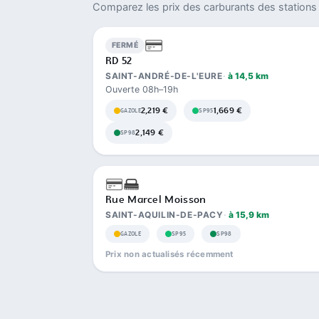
Comparez les prix des carburants des stations 
FERMÉ
RD 52
SAINT-ANDRÉ-DE-L'EURE
à 14,5 km
Ouverte 08h–19h
2,219 €
1,669 €
GAZOLE
SP95
2,149 €
SP98
Rue Marcel Moisson
SAINT-AQUILIN-DE-PACY
à 15,9 km
GAZOLE
SP95
SP98
Prix non actualisés récemment