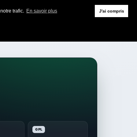
otre trafic.
En savoir plus
J'ai compris
GPL