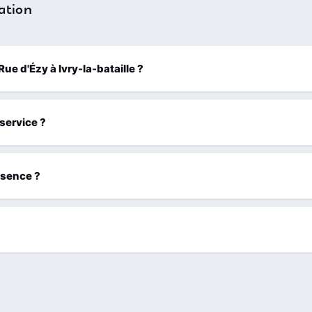
ation
 Rue d'Ézy à Ivry-la-bataille ?
 service ?
ssence ?