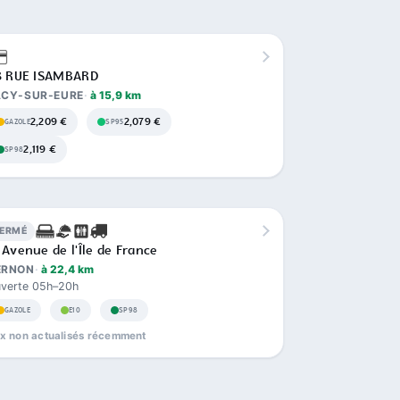
3 RUE ISAMBARD
ACY-SUR-EURE
à 15,9 km
2,209 €
2,079 €
GAZOLE
SP95
2,119 €
SP98
FERMÉ
 Avenue de l'Île de France
ERNON
à 22,4 km
verte 05h–20h
GAZOLE
E10
SP98
ix non actualisés récemment