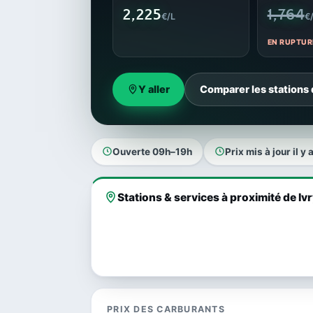
2,225
1,764
€/L
€
EN RUPTUR
Y aller
Comparer les stations d
Ouverte 09h–19h
Prix mis à jour il y 
Stations & services à proximité de Ivr
PRIX DES CARBURANTS