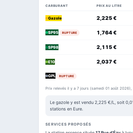
CARBURANT
PRIX AU LITRE
2,225 €
Gazole
1,764 €
SP95
RUPTURE
2,115 €
SP98
2,037 €
E10
GPL
RUPTURE
Prix relevés il y a 7 jours (samedi 01 août 2026),
Le gazole y est vendu 2,225 €/L, soit 0,
stations en Eure.
SERVICES PROPOSÉS
La station essence située
17 Rue d'Ézy
à Ivry